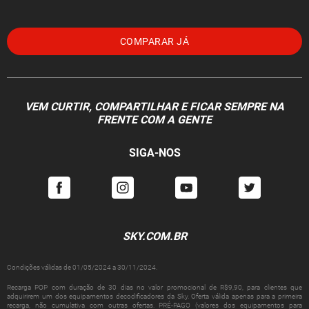
COMPARAR JÁ
VEM CURTIR, COMPARTILHAR E FICAR SEMPRE NA
FRENTE COM A GENTE
SIGA-NOS
SKY.COM.BR
Condições válidas de 01/05/2024 a 30/11/2024.
Recarga POP com duração de 30 dias no valor promocional de R$9,90, para clientes que
adquirirem um dos equipamentos decodificadores da Sky. Oferta válida apenas para a primeira
recarga, não cumulativa com outras ofertas. PRÉ-PAGO (valores dos equipamentos para