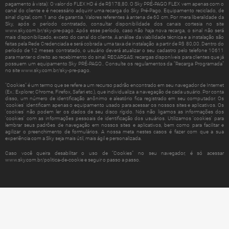
pagamento à vista): O valor do FLEX HD é de R$178,80. O Sky PRÉ-PAGO FLEX vem apenas com o
canal do cliente e é necessário adquirir uma recarga do Sky Pré-Pago. Equipamento reciclado, de
sinal digital, com 1 ano de garantia. Valores referentes à antena de 60 cm. Por mera liberalidade da
Sky, após o período contratado, consultar disponibilidade dos canais cortesia no site
www.sky.com.br/sky-pre-pago
. Após esse período, caso não haja nova recarga, o sinal não será
mais disponibilizado, exceto do canal do cliente. A análise da viabilidade técnica e a instalação são
feitas pela Rede Credenciada e será cobrada uma taxa de instalação a partir de R$ 80,00. Dentro do
período de 12 meses contratado, o usuário deverá atualizar o seu cadastro pelo telefone 10611
para manter o direito ao recebimento do sinal. RECARGAS: recargas disponíveis para clientes que já
possuem um equipamento Sky PRÉ-PAGO.. Consulte os regulamentos da “Recarga Programada”
no site
www.sky.com.br/sky-pre-pago
.
"Cookies" é um termo que se refere a um recurso padrão encontrado em seu navegador de Internet
(Ex.: Explorer, Chrome, Firefox, Safari etc.), que individualiza a navegação de cada usuário. Por conta
disso, um número de identificação anônimo e aleatório fica registrado em seu computador. Os
'cookies' identificam apenas o equipamento usado para acessar os nossos sites e aplicativos. Os
'cookies' não podem ler os dados de seu disco rígido. Nós não ligamos as informações dos
'cookies' com as informações pessoais de identificação dos usuários. Utilizamos 'cookies' para
lembrar seus padrões de navegação em nossos sites e aplicativos, bem como para facilitar e
agilizar o preenchimento de formulários. A nossa meta nestes casos é fazer com que a sua
experiência com a Sky seja mais útil, mais ágil e personalizada.
Caso você queira desabilitar o uso de “Cookies” no seu navegador, é só acessar
www.sky.com.br/politica-de-cookie
e seguir o passo a passo.