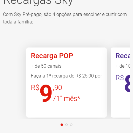
Com Sky Pré-pago, são 4 opções para escolher e curtir com
toda a família:
Recarga POP
Reca
+ de 50 canais
+ de 10
Faça a 1ª recarga de
R$ 25,90
por
R$
9
R$
,90
/1˚ mês*