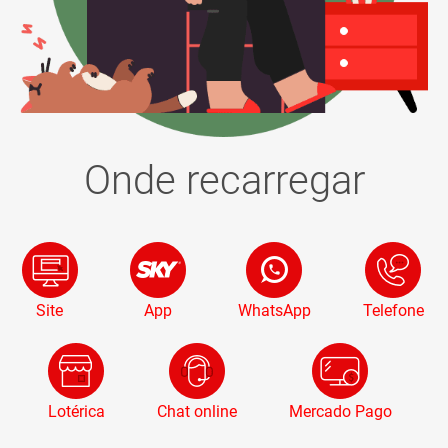
Onde recarregar
Site
App
WhatsApp
Telefone
Lotérica
Chat online
Mercado Pago